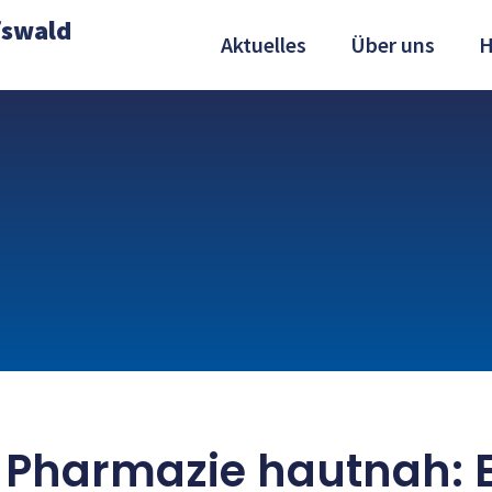
fswald
Aktuelles
Über uns
H
 Pharmazie hautnah: E