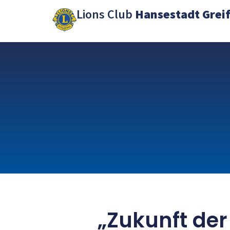
Lions Club
Hansestadt Grei
„Zukunft der